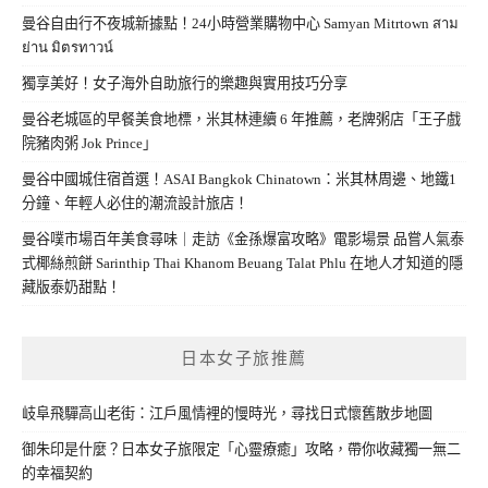
曼谷自由行不夜城新據點！24小時營業購物中心 Samyan Mitrtown สาม
ย่าน มิตรทาวน์
獨享美好！女子海外自助旅行的樂趣與實用技巧分享
曼谷老城區的早餐美食地標，米其林連續 6 年推薦，老牌粥店「王子戲
院豬肉粥 Jok Prince」
曼谷中國城住宿首選！ASAI Bangkok Chinatown：米其林周邊、地鐵1
分鐘、年輕人必住的潮流設計旅店！
曼谷噗市場百年美食尋味｜走訪《金孫爆富攻略》電影場景 品嘗人氣泰
式椰絲煎餅 Sarinthip Thai Khanom Beuang Talat Phlu 在地人才知道的隱
藏版泰奶甜點！
日本女子旅推薦
岐阜飛驒高山老街：江戶風情裡的慢時光，尋找日式懷舊散步地圖
御朱印是什麼？日本女子旅限定「心靈療癒」攻略，帶你收藏獨一無二
的幸福契約