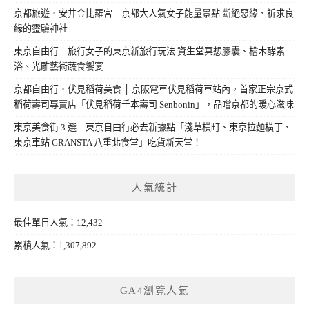
京都旅遊．安井金比羅宮｜京都大人氣女子能量景點 斷絕惡緣、祈求良
緣的靈驗神社
東京自由行｜旅行女子的東京新旅行玩法 資生堂冥想膠囊、檜木酵素
浴、光雕藝術蔬食饗宴
京都自由行．伏見稻荷美食 │ 京阪電車伏見稻荷車站內，首家正宗京式
稻荷壽司專賣店「伏見稻荷千本壽司 Senbonin」，品嚐京都的暖心滋味
東京美食街 3 選｜東京自由行必去新據點「淺草橫町、東京拉麵橫丁、
東京車站 GRANSTA 八重北食堂」吃貨新天堂！
人氣統計
最佳單日人氣：12,432
累積人氣：1,307,892
GA4瀏覽人氣