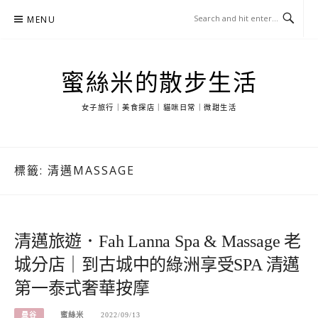
Skip
MENU
to
content
蜜絲米的散步生活
女子旅行｜美食探店｜貓咪日常｜微甜生活
標籤:
清邁MASSAGE
清邁旅遊．Fah Lanna Spa & Massage 老
城分店｜到古城中的綠洲享受SPA 清邁
第一泰式奢華按摩
曼谷
蜜絲米
2022/09/13