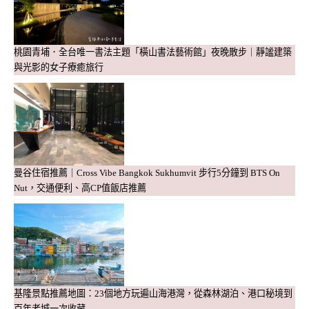
桃園青埔．全台唯一書法主題「橫山書法藝術館」夜晚散步｜靜謐建築
與光影的女子療癒旅行
曼谷住宿推薦｜Cross Vibe Bangkok Sukhumvit 步行5分鐘到 BTS On
Nut，交通便利、高CP值飯店推薦
基隆景點推薦地圖：23個地方玩遍山海港灣，從森林湖泊、港口秘境到
百年老城一次收藏