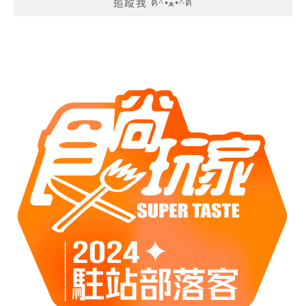
追蹤我 ฅ^•ﻌ•^ฅ