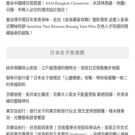
曼谷中國城住宿首選！ASAI Bangkok Chinatown：米其林周邊、地鐵1
分鐘、年輕人必住的潮流設計旅店！
曼谷噗市場百年美食尋味｜走訪《金孫爆富攻略》電影場景 品嘗人氣泰
式椰絲煎餅 Sarinthip Thai Khanom Beuang Talat Phlu 在地人才知道的隱
藏版泰奶甜點！
日本女子旅推薦
岐阜飛驒高山老街：江戶風情裡的慢時光，尋找日式懷舊散步地圖
御朱印是什麼？日本女子旅限定「心靈療癒」攻略，帶你收藏獨一無二
的幸福契約
京都旅遊．安井金比羅宮｜京都大人氣女子能量景點 斷絕惡緣、祈求良
緣的靈驗神社
東京自由行｜旅行女子的東京新旅行玩法 資生堂冥想膠囊、檜木酵素
浴、光雕藝術蔬食饗宴
京都自由行．伏見稻荷美食 │ 京阪電車伏見稻荷車站內，首家正宗京式
稻荷壽司專賣店「伏見稻荷千本壽司 Senbonin」，品嚐京都的暖心滋味