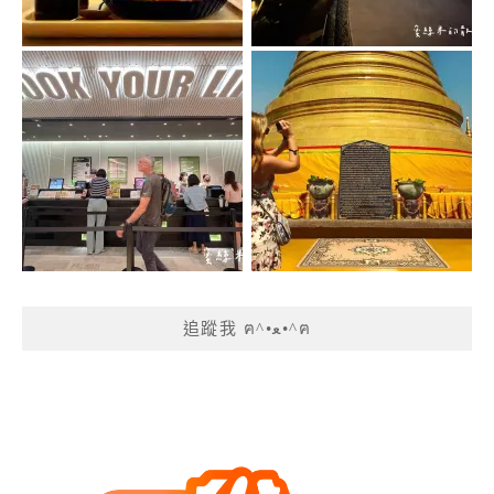
追蹤我 ฅ^•ﻌ•^ฅ