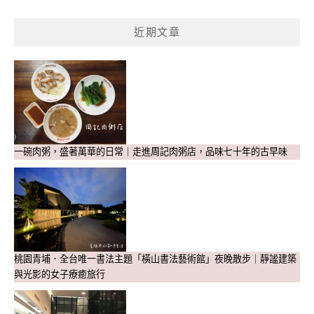
近期文章
一碗肉粥，盛著萬華的日常｜走進周記肉粥店，品味七十年的古早味
桃園青埔．全台唯一書法主題「橫山書法藝術館」夜晚散步｜靜謐建築
與光影的女子療癒旅行