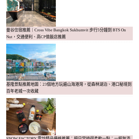
曼谷住宿推薦｜Cross Vibe Bangkok Sukhumvit 步行5分鐘到 BTS On
Nut，交通便利、高CP值飯店推薦
基隆景點推薦地圖：23個地方玩遍山海港灣，從森林湖泊、港口秘境到
百年老城一次收藏
SNOW FACTORY 雪坊精品優格推薦：把日常過得柔軟一點：一杯無添