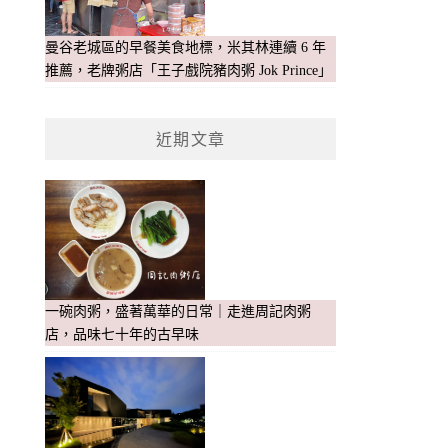
曼谷老城區的早餐美食地標，米其林連續 6 年
推薦，老牌粥店「王子戲院豬肉粥 Jok Prince」
近期文章
一碗肉粥，盛著萬華的日常｜走進周記肉粥
店，品味七十年的古早味