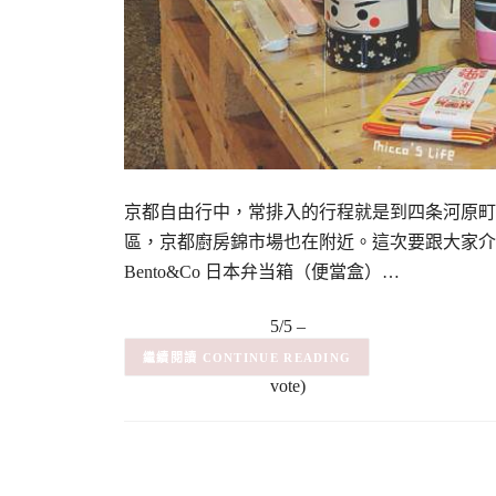
京都自由行中，常排入的行程就是到四条河原町
區，京都廚房錦市場也在附近。這次要跟大家介
Bento&Co 日本弁当箱（便當盒）…
5/5 –
(1)
(1
CONTINUE READING
vote)