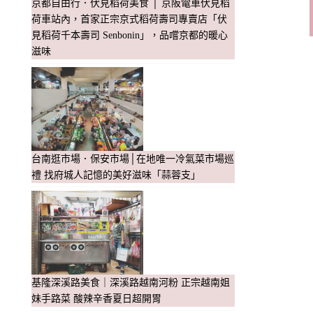
京都自由行．伏見稻荷美食 │ 京阪電車伏見稻
荷車站內，首家正宗京式稻荷壽司專賣店「伏
見稻荷千本壽司 Senbonin」，品嚐京都的暖心
滋味
台南逛市場．保安市場│在地唯一冷氣菜市場巡
禮 找府城人記憶的美好滋味「蒜蓉支」
基隆深溪路美食｜深溪路越南河粉 正宗越南姐
妹手路菜 酸辣辛香夏日超開胃