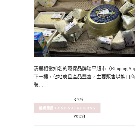
清邁相當知名的環保品牌瑞平超市（Rimping Superma
下一樓，佔地廣且產品豐富，主要販售以進口商
裝…
3.7/5
(3)
– (3
CONTINUE READING
votes)