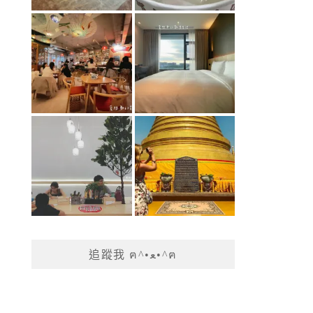
追蹤我 ฅ^•ﻌ•^ฅ