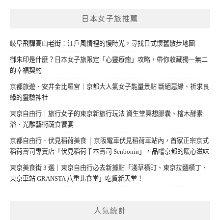
日本女子旅推薦
岐阜飛驒高山老街：江戶風情裡的慢時光，尋找日式懷舊散步地圖
御朱印是什麼？日本女子旅限定「心靈療癒」攻略，帶你收藏獨一無二
的幸福契約
京都旅遊．安井金比羅宮｜京都大人氣女子能量景點 斷絕惡緣、祈求良
緣的靈驗神社
東京自由行｜旅行女子的東京新旅行玩法 資生堂冥想膠囊、檜木酵素
浴、光雕藝術蔬食饗宴
京都自由行．伏見稻荷美食 │ 京阪電車伏見稻荷車站內，首家正宗京式
稻荷壽司專賣店「伏見稻荷千本壽司 Senbonin」，品嚐京都的暖心滋味
東京美食街 3 選｜東京自由行必去新據點「淺草橫町、東京拉麵橫丁、
東京車站 GRANSTA 八重北食堂」吃貨新天堂！
人氣統計