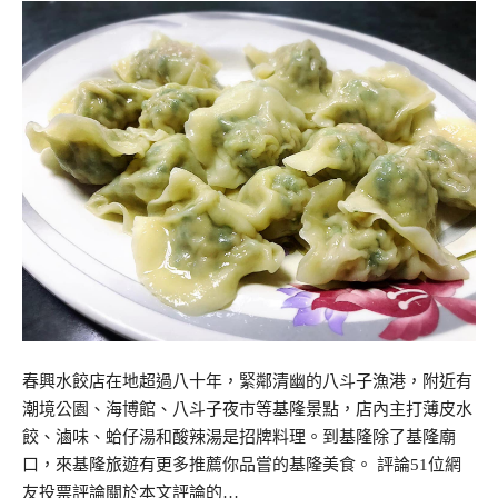
春興水餃店在地超過八十年，緊鄰清幽的八斗子漁港，附近有
潮境公園、海博館、八斗子夜市等基隆景點，店內主打薄皮水
餃、滷味、蛤仔湯和酸辣湯是招牌料理。到基隆除了基隆廟
口，來基隆旅遊有更多推薦你品嘗的基隆美食。 評論51位網
友投票評論關於本文評論的…