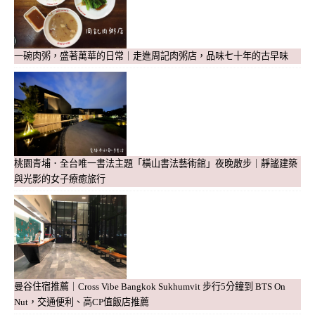
一碗肉粥，盛著萬華的日常｜走進周記肉粥店，品味七十年的古早味
桃園青埔．全台唯一書法主題「橫山書法藝術館」夜晚散步｜靜謐建築
與光影的女子療癒旅行
曼谷住宿推薦｜Cross Vibe Bangkok Sukhumvit 步行5分鐘到 BTS On
Nut，交通便利、高CP值飯店推薦