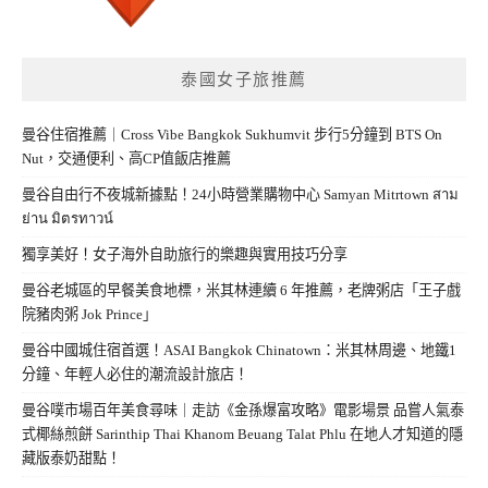
泰國女子旅推薦
曼谷住宿推薦｜Cross Vibe Bangkok Sukhumvit 步行5分鐘到 BTS On
Nut，交通便利、高CP值飯店推薦
曼谷自由行不夜城新據點！24小時營業購物中心 Samyan Mitrtown สาม
ย่าน มิตรทาวน์
獨享美好！女子海外自助旅行的樂趣與實用技巧分享
曼谷老城區的早餐美食地標，米其林連續 6 年推薦，老牌粥店「王子戲
院豬肉粥 Jok Prince」
曼谷中國城住宿首選！ASAI Bangkok Chinatown：米其林周邊、地鐵1
分鐘、年輕人必住的潮流設計旅店！
曼谷噗市場百年美食尋味｜走訪《金孫爆富攻略》電影場景 品嘗人氣泰
式椰絲煎餅 Sarinthip Thai Khanom Beuang Talat Phlu 在地人才知道的隱
藏版泰奶甜點！