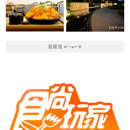
追蹤我 ฅ^•ﻌ•^ฅ