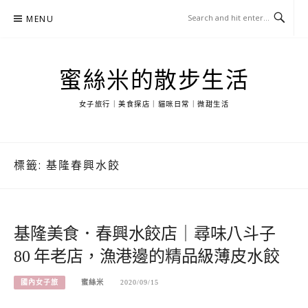
Skip
MENU
to
content
蜜絲米的散步生活
女子旅行｜美食探店｜貓咪日常｜微甜生活
標籤:
基隆春興水餃
基隆美食．春興水餃店｜尋味八斗子
80 年老店，漁港邊的精品級薄皮水餃
國內女子旅
蜜絲米
2020/09/15