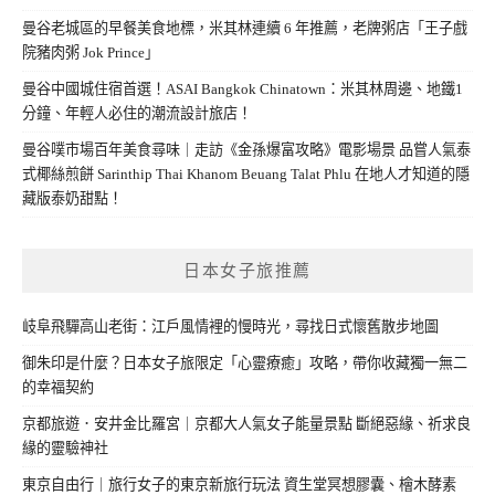
曼谷老城區的早餐美食地標，米其林連續 6 年推薦，老牌粥店「王子戲
院豬肉粥 Jok Prince」
曼谷中國城住宿首選！ASAI Bangkok Chinatown：米其林周邊、地鐵1
分鐘、年輕人必住的潮流設計旅店！
曼谷噗市場百年美食尋味｜走訪《金孫爆富攻略》電影場景 品嘗人氣泰
式椰絲煎餅 Sarinthip Thai Khanom Beuang Talat Phlu 在地人才知道的隱
藏版泰奶甜點！
日本女子旅推薦
岐阜飛驒高山老街：江戶風情裡的慢時光，尋找日式懷舊散步地圖
御朱印是什麼？日本女子旅限定「心靈療癒」攻略，帶你收藏獨一無二
的幸福契約
京都旅遊．安井金比羅宮｜京都大人氣女子能量景點 斷絕惡緣、祈求良
緣的靈驗神社
東京自由行｜旅行女子的東京新旅行玩法 資生堂冥想膠囊、檜木酵素