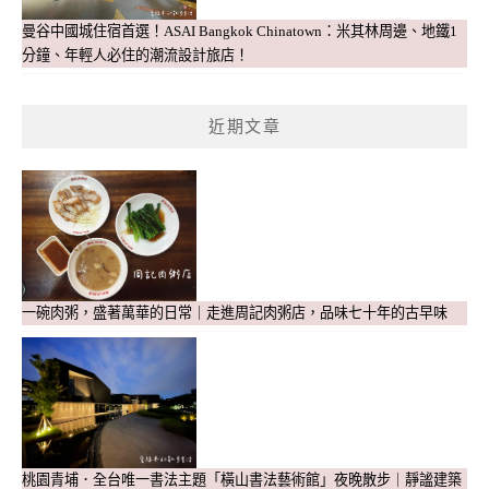
曼谷中國城住宿首選！ASAI Bangkok Chinatown：米其林周邊、地鐵1
分鐘、年輕人必住的潮流設計旅店！
近期文章
一碗肉粥，盛著萬華的日常｜走進周記肉粥店，品味七十年的古早味
桃園青埔．全台唯一書法主題「橫山書法藝術館」夜晚散步｜靜謐建築