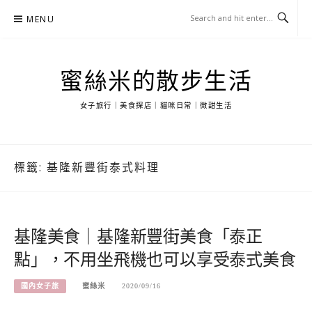
Skip
MENU
to
content
蜜絲米的散步生活
女子旅行｜美食探店｜貓咪日常｜微甜生活
標籤:
基隆新豐街泰式料理
基隆美食｜基隆新豐街美食「泰正
點」，不用坐飛機也可以享受泰式美食
國內女子旅
蜜絲米
2020/09/16