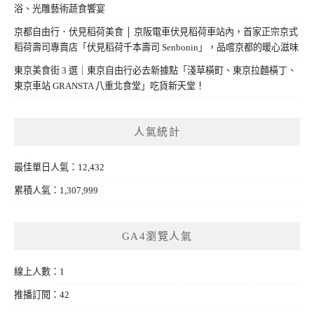
浴、光雕藝術蔬食饗宴
京都自由行．伏見稻荷美食 │ 京阪電車伏見稻荷車站內，首家正宗京式
稻荷壽司專賣店「伏見稻荷千本壽司 Senbonin」，品嚐京都的暖心滋味
東京美食街 3 選｜東京自由行必去新據點「淺草橫町、東京拉麵橫丁、
東京車站 GRANSTA 八重北食堂」吃貨新天堂！
人氣統計
最佳單日人氣：12,432
累積人氣：1,307,999
GA4瀏覽人氣
線上人數：1
推播訂閱：42