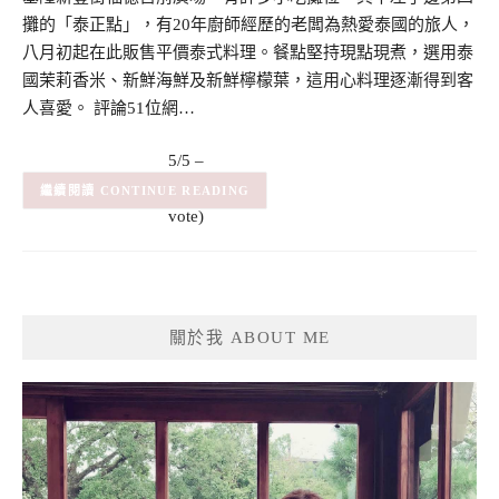
攤的「泰正點」，有20年廚師經歷的老闆為熱愛泰國的旅人，
八月初起在此販售平價泰式料理。餐點堅持現點現煮，選用泰
國茉莉香米、新鮮海鮮及新鮮檸檬葉，這用心料理逐漸得到客
人喜愛。 評論51位網…
5/5 –
(1)
(1
CONTINUE READING
vote)
關於我 ABOUT ME