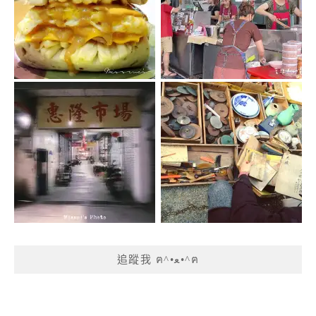
追蹤我 ฅ^•ﻌ•^ฅ