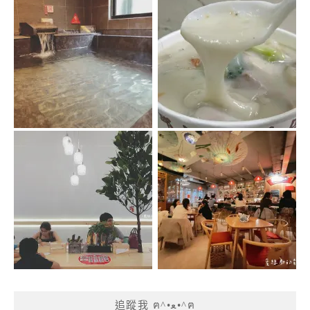
追蹤我 ฅ^•ﻌ•^ฅ