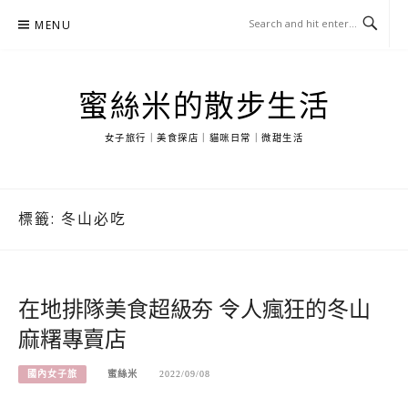
Skip
MENU
to
content
蜜絲米的散步生活
女子旅行｜美食探店｜貓咪日常｜微甜生活
標籤:
冬山必吃
在地排隊美食超級夯 令人瘋狂的冬山
麻糬專賣店
國內女子旅
蜜絲米
2022/09/08