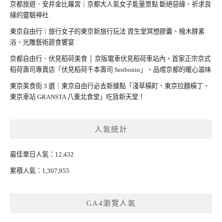
京都旅遊．安井金比羅宮｜京都大人氣女子能量景點 斷絕惡緣、祈求良
緣的靈驗神社
東京自由行｜旅行女子的東京新旅行玩法 資生堂冥想膠囊、檜木酵素
浴、光雕藝術蔬食饗宴
京都自由行．伏見稻荷美食 │ 京阪電車伏見稻荷車站內，首家正宗京式
稻荷壽司專賣店「伏見稻荷千本壽司 Senbonin」，品嚐京都的暖心滋味
東京美食街 3 選｜東京自由行必去新據點「淺草橫町、東京拉麵橫丁、
東京車站 GRANSTA 八重北食堂」吃貨新天堂！
人氣統計
最佳單日人氣：12,432
累積人氣：1,307,955
GA4瀏覽人氣