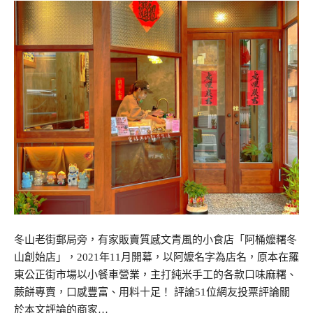
冬山老街郵局旁，有家販賣質感文青風的小食店「阿桶嬤糬冬
山創始店」，2021年11月開幕，以阿嬤名字為店名，原本在羅
東公正街市場以小餐車營業，主打純米手工的各款口味麻糬、
蕨餅專賣，口感豐富、用料十足！ 評論51位網友投票評論關
於本文評論的商家…