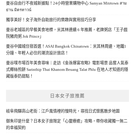
曼谷自由行不夜城新據點！24小時營業購物中心 Samyan Mitrtown สาม
ย่าน มิตรทาวน์
獨享美好！女子海外自助旅行的樂趣與實用技巧分享
曼谷老城區的早餐美食地標，米其林連續 6 年推薦，老牌粥店「王子戲
院豬肉粥 Jok Prince」
曼谷中國城住宿首選！ASAI Bangkok Chinatown：米其林周邊、地鐵1
分鐘、年輕人必住的潮流設計旅店！
曼谷噗市場百年美食尋味｜走訪《金孫爆富攻略》電影場景 品嘗人氣泰
式椰絲煎餅 Sarinthip Thai Khanom Beuang Talat Phlu 在地人才知道的隱
藏版泰奶甜點！
日本女子旅推薦
岐阜飛驒高山老街：江戶風情裡的慢時光，尋找日式懷舊散步地圖
御朱印是什麼？日本女子旅限定「心靈療癒」攻略，帶你收藏獨一無二
的幸福契約