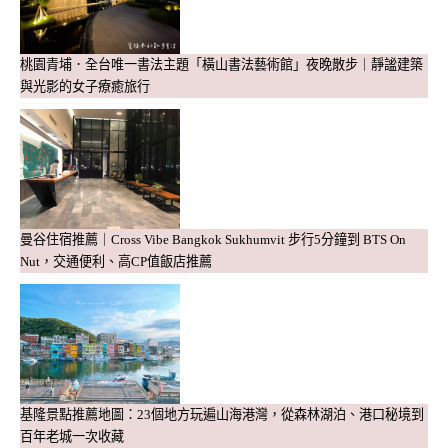
桃園青埔．全台唯一書法主題「橫山書法藝術館」夜晚散步｜靜謐建築
與光影的女子療癒旅行
曼谷住宿推薦｜Cross Vibe Bangkok Sukhumvit 步行5分鐘到 BTS On
Nut，交通便利、高CP值飯店推薦
基隆景點推薦地圖：23個地方玩遍山海港灣，從森林湖泊、港口秘境到
百年老城一次收藏