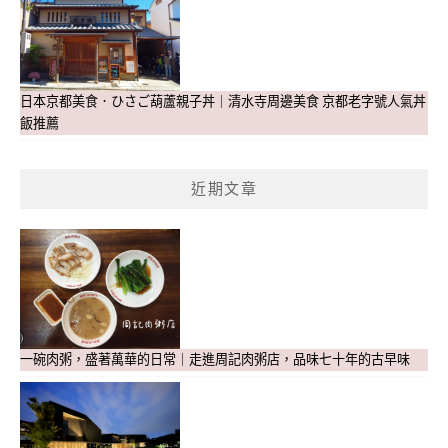
日本京都美食．ひさご葫蘆親子丼｜清水寺周邊美食 京都老字號人氣丼
飯推薦
近期文章
一碗肉粥，盛著萬華的日常｜走進周記肉粥店，品味七十年的古早味