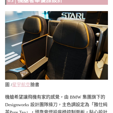
03│機艙奢華優雅設計
圖 /
星宇航空
臉書
機艙希望讓飛機有家的感覺，由 BMW 集團旗下的
Designworks 設計團隊操刀，主色調設定為「雅仕純
茶Pure Tea」，頭靠旁增設座椅控制面板，貼心設計