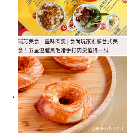
瑞芳美食．豐味肉羹│食尚玩家推薦台式美
食！五星溫體黑毛豬手打肉羹值得一試