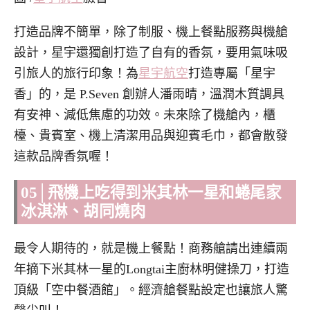
打造品牌不簡單，除了制服、機上餐點服務與機艙
設計，星宇還獨創打造了自有的香氛，要用氣味吸
引旅人的旅行印象！為
星宇航空
打造專屬「星宇
香」的，是 P.Seven 創辦人潘雨晴，溫潤木質調具
有安神、減低焦慮的功效。未來除了機艙內，櫃
檯、貴賓室、機上清潔用品與迎賓毛巾，都會散發
這款品牌香氛喔！
05│飛機上吃得到米其林一星和蜷尾家
冰淇淋、胡同燒肉
最令人期待的，就是機上餐點！商務艙請出連續兩
年摘下米其林一星的Longtai主廚林明健操刀，打造
頂級「空中餐酒館」。經濟艙餐點設定也讓旅人驚