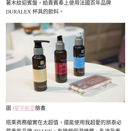
著木紋迎賓盤，給貴賓奉上使用法國百年品牌
DURALEX 杯具的飲料。
圖 /
星宇航空
臉書
搭乘商務艙實在太超值，還能使用我超愛的旅泰必