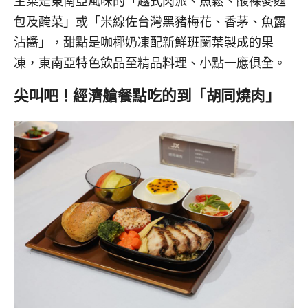
主菜是東南亞風味的「越式肉派、魚鬆、酸裸麥麵
包及醃菜」或「米線佐台灣黑豬梅花、香茅、魚露
沾醬」，甜點是咖椰奶凍配新鮮班蘭葉製成的果
凍，東南亞特色飲品至精品料理、小點一應俱全。
尖叫吧！經濟艙餐點吃的到「胡同燒肉」