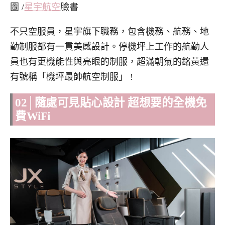
圖 /
星宇航空
臉書
不只空服員，星宇旗下職務，包含機務、航務、地
勤制服都有一貫美感設計。停機坪上工作的航勤人
員也有更機能性與亮眼的制服，超滿朝氣的銘黃還
有號稱「機坪最帥航空制服」 !
02│隨處可見貼心設計 超想要的全機免
費WiFi