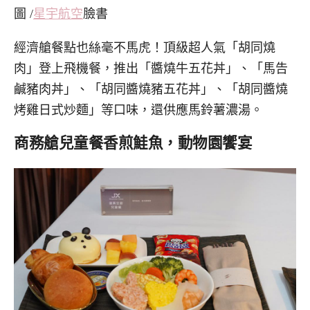
圖 /
星宇航空
臉書
經濟艙餐點也絲毫不馬虎！頂級超人氣「胡同燒
肉」登上飛機餐，推出「醬燒牛五花丼」、「馬告
鹹豬肉丼」、「胡同醬燒豬五花丼」、「胡同醬燒
烤雞日式炒麵」等口味，還供應馬鈴薯濃湯。
商務艙兒童餐香煎鮭魚，動物園饗宴