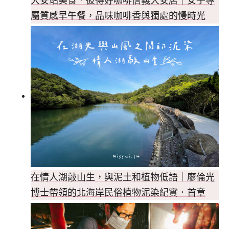
大安站美食．彼得好咖啡信義大安店｜女子專
屬質感早午餐，品味咖啡香與獨處的慢時光
在情人湖敲山生，與泥土和植物低語｜廖倫光
博士帶領的北海岸民俗植物泥染紀實．首章