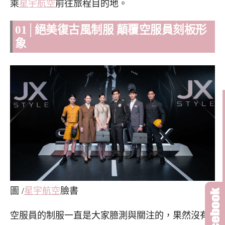
乘
星宇航空
前往旅程目的地。
01│絕美復古風制服 顛覆空服員刻板形
象
圖 /
星宇航空
臉書
空服員的制服一直是大家臆測與關注的，果然沒有