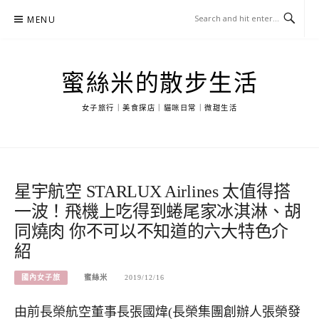
Skip
MENU
to
content
蜜絲米的散步生活
女子旅行｜美食探店｜貓咪日常｜微甜生活
星宇航空 STARLUX Airlines 太值得搭
一波！飛機上吃得到蜷尾家冰淇淋、胡
同燒肉 你不可以不知道的六大特色介
紹
國內女子旅
蜜絲米
2019/12/16
由前長榮航空董事長張國煒(長榮集團創辦人張榮發