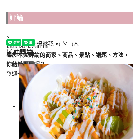
評論
5
追蹤我 ♥(´∀` )人
1位網友投票評論
延伸閱讀
關於本文評論的商家、商品、景點、議題、方法，
你給幾顆星呢？
歡迎一起點擊星號參與評論唷！