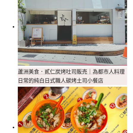
蘆洲美食．貳仁炭烤吐司販売｜為都市人料理
日常的純白日式職人碳烤土司小餐店