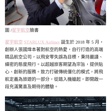
圖 /
星宇航空
臉書
星宇航空
STARLUX Airlines
誕生於 2018 年 5 月，
創辦人張國煒本著對航空的熱愛，自行打造的高端
精品航空公司，以飛安零失誤為目標，秉持嚴謹、
縝密的態度飛行。以超越旅客期望為宗旨，提供貼
心、創新的服務。致力打破傳統僵化的模式，將飛
航定義為旅遊的一部分，從踏入機艙起，即開啟一
段充滿驚喜及期待的體驗。