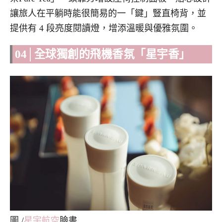
讓旅人在平躺時能很簡易的一「鍵」
豎直椅背，並
提供有 4 段亮度閱讀燈，增添溫暖與優雅氛圍。
04│全球獨創的飛機香氛「星宇香」
圖 /
星宇航空
臉書