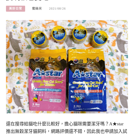
美好日常
蜜絲米
2021/08/26
還在搜尋給貓吃什麼比較好，擔心貓咪需要潔牙嗎？A★star
推出無穀潔牙貓飼料，網路評價還不錯，因此我也申請加入試