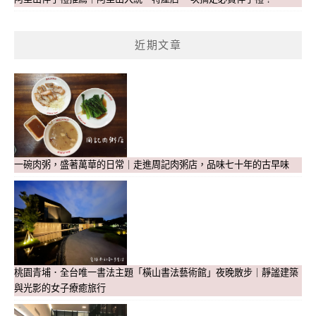
近期文章
一碗肉粥，盛著萬華的日常｜走進周記肉粥店，品味七十年的古早味
桃園青埔．全台唯一書法主題「橫山書法藝術館」夜晚散步｜靜謐建築
與光影的女子療癒旅行