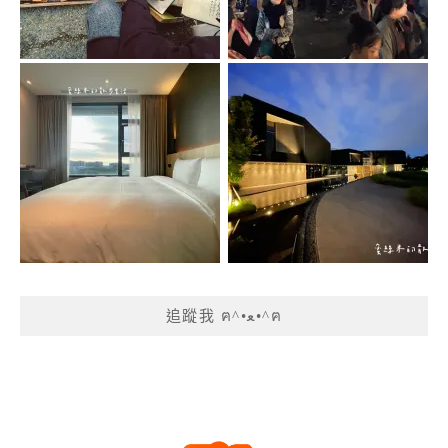
追蹤我 ฅ^•ﻌ•^ฅ