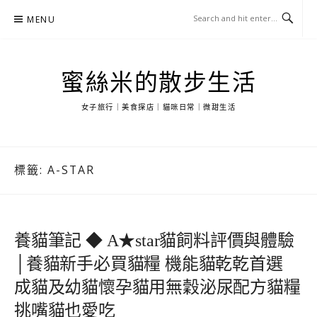
Skip
MENU
to
content
蜜絲米的散步生活
女子旅行｜美食探店｜貓咪日常｜微甜生活
標籤:
A-STAR
養貓筆記 ◆ A★star貓飼料評價與體驗
│養貓新手必買貓糧 機能貓乾乾首選
成貓及幼貓懷孕貓用無穀泌尿配方貓糧
挑嘴貓也愛吃