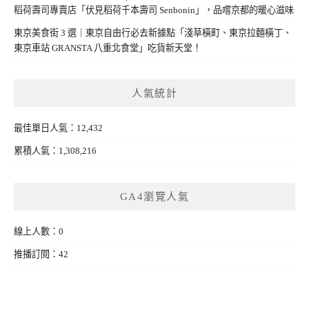
稻荷壽司專賣店「伏見稻荷千本壽司 Senbonin」，品嚐京都的暖心滋味
東京美食街 3 選｜東京自由行必去新據點「淺草橫町、東京拉麵橫丁、
東京車站 GRANSTA 八重北食堂」吃貨新天堂！
人氣統計
最佳單日人氣：12,432
累積人氣：1,308,216
GA4瀏覽人氣
線上人數：0
推播訂閱：42