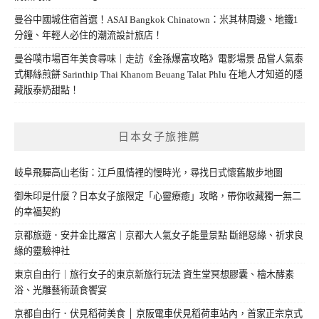
曼谷中國城住宿首選！ASAI Bangkok Chinatown：米其林周邊、地鐵1
分鐘、年輕人必住的潮流設計旅店！
曼谷噗市場百年美食尋味｜走訪《金孫爆富攻略》電影場景 品嘗人氣泰
式椰絲煎餅 Sarinthip Thai Khanom Beuang Talat Phlu 在地人才知道的隱
藏版泰奶甜點！
日本女子旅推薦
岐阜飛驒高山老街：江戶風情裡的慢時光，尋找日式懷舊散步地圖
御朱印是什麼？日本女子旅限定「心靈療癒」攻略，帶你收藏獨一無二
的幸福契約
京都旅遊．安井金比羅宮｜京都大人氣女子能量景點 斷絕惡緣、祈求良
緣的靈驗神社
東京自由行｜旅行女子的東京新旅行玩法 資生堂冥想膠囊、檜木酵素
浴、光雕藝術蔬食饗宴
京都自由行．伏見稻荷美食 │ 京阪電車伏見稻荷車站內，首家正宗京式