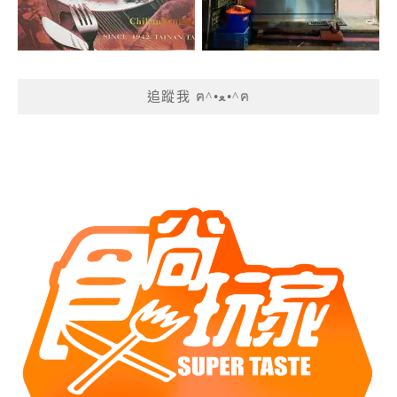
追蹤我 ฅ^•ﻌ•^ฅ