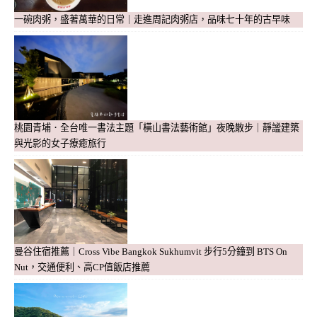
一碗肉粥，盛著萬華的日常｜走進周記肉粥店，品味七十年的古早味
桃園青埔．全台唯一書法主題「橫山書法藝術館」夜晚散步｜靜謐建築
與光影的女子療癒旅行
曼谷住宿推薦｜Cross Vibe Bangkok Sukhumvit 步行5分鐘到 BTS On
Nut，交通便利、高CP值飯店推薦