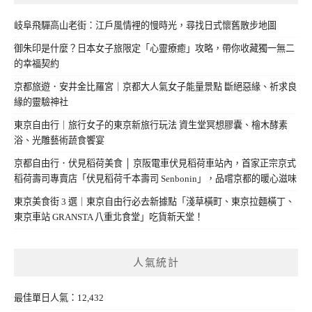
岐阜飛驒高山老街：江戶風情裡的慢時光，尋找日式懷舊散步地圖
御朱印是什麼？日本女子旅限定「心靈療癒」攻略，帶你收藏獨一無二
的幸福契約
京都旅遊．安井金比羅宮｜京都大人氣女子能量景點 斷絕惡緣、祈求良
緣的靈驗神社
東京自由行｜旅行女子的東京新旅行玩法 資生堂冥想膠囊、檜木酵素
浴、光雕藝術蔬食饗宴
京都自由行．伏見稻荷美食 │ 京阪電車伏見稻荷車站內，首家正宗京式
稻荷壽司專賣店「伏見稻荷千本壽司 Senbonin」，品嚐京都的暖心滋味
東京美食街 3 選｜東京自由行必去新據點「淺草橫町、東京拉麵橫丁、
東京車站 GRANSTA 八重北食堂」吃貨新天堂！
人氣統計
最佳單日人氣：12,432