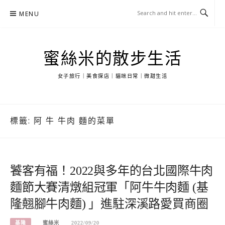
Skip
MENU
to
content
蜜絲米的散步生活
女子旅行｜美食探店｜貓咪日常｜微甜生活
標籤:
阿 牛 牛肉 麵的菜單
饕客有福！2022與多年的台北國際牛肉
麵節大賽清燉組冠軍「阿牛牛肉麵 (基
隆翹腳牛肉麵) 」進駐深溪路愛買商圈
基隆
蜜絲米
2022/09/20