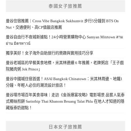
泰國女子旅推薦
曼谷住宿推薦｜Cross Vibe Bangkok Sukhumvit 步行5分鐘到 BTS On
Nut，交通便利、高CP值飯店推薦
曼谷自由行不夜城新據點！24小時營業購物中心 Samyan Mitrtown สาม
ย่าน มิตรทาวน์
獨享美好！女子海外自助旅行的樂趣與實用技巧分享
曼谷老城區的早餐美食地標，米其林連續 6 年推薦，老牌粥店「王子戲
院豬肉粥 Jok Prince」
曼谷中國城住宿首選！ASAI Bangkok Chinatown：米其林周邊、地鐵1
分鐘、年輕人必住的潮流設計旅店！
曼谷噗市場百年美食尋味｜走訪《金孫爆富攻略》電影場景 品嘗人氣泰
式椰絲煎餅 Sarinthip Thai Khanom Beuang Talat Phlu 在地人才知道的隱
藏版泰奶甜點！
日本女子旅推薦