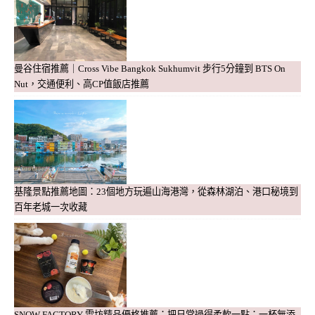
曼谷住宿推薦｜Cross Vibe Bangkok Sukhumvit 步行5分鐘到 BTS On
Nut，交通便利、高CP值飯店推薦
基隆景點推薦地圖：23個地方玩遍山海港灣，從森林湖泊、港口秘境到
百年老城一次收藏
SNOW FACTORY 雪坊精品優格推薦：把日常過得柔軟一點：一杯無添