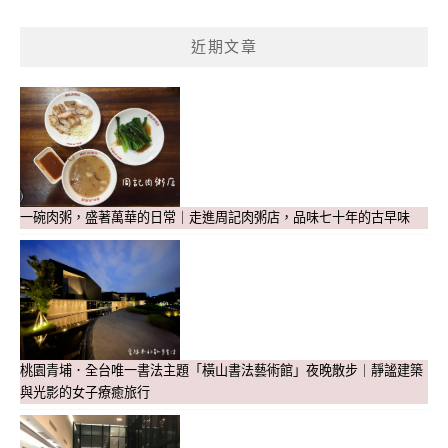
近期文章
一碗肉粥，盛著萬華的日常｜走進周記肉粥店，品味七十年的古早味
桃園青埔．全台唯一書法主題「橫山書法藝術館」夜晚散步｜靜謐建築
與光影的女子療癒旅行