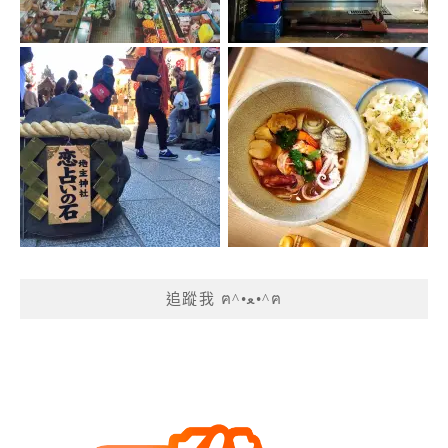
追蹤我 ฅ^•ﻌ•^ฅ