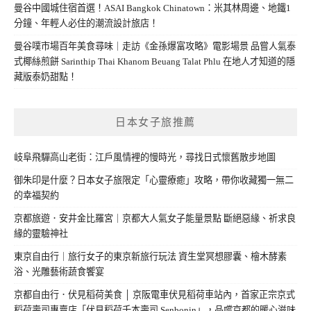
曼谷中國城住宿首選！ASAI Bangkok Chinatown：米其林周邊、地鐵1
分鐘、年輕人必住的潮流設計旅店！
曼谷噗市場百年美食尋味｜走訪《金孫爆富攻略》電影場景 品嘗人氣泰
式椰絲煎餅 Sarinthip Thai Khanom Beuang Talat Phlu 在地人才知道的隱
藏版泰奶甜點！
日本女子旅推薦
岐阜飛驒高山老街：江戶風情裡的慢時光，尋找日式懷舊散步地圖
御朱印是什麼？日本女子旅限定「心靈療癒」攻略，帶你收藏獨一無二
的幸福契約
京都旅遊．安井金比羅宮｜京都大人氣女子能量景點 斷絕惡緣、祈求良
緣的靈驗神社
東京自由行｜旅行女子的東京新旅行玩法 資生堂冥想膠囊、檜木酵素
浴、光雕藝術蔬食饗宴
京都自由行．伏見稻荷美食 │ 京阪電車伏見稻荷車站內，首家正宗京式
稻荷壽司專賣店「伏見稻荷千本壽司 Senbonin」，品嚐京都的暖心滋味