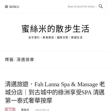
Skip
MENU
to
content
蜜絲米的散步生活
女子旅行｜美食探店｜貓咪日常｜微甜生活
標籤:
清邁按摩
清邁旅遊．Fah Lanna Spa & Massage 老
城分店｜到古城中的綠洲享受SPA 清邁
第一泰式奢華按摩
曼谷
蜜絲米
2022/09/13