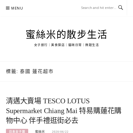
Skip
MENU
to
content
蜜絲米的散步生活
女子旅行｜美食探店｜貓咪日常｜微甜生活
標籤:
泰國 蓮花超市
清邁大賣場 TESCO LOTUS
Supermarket Chiang Mai 特易購蓮花購
物中心 伴手禮逛街必去
日本女子旅
蜜絲米
2020/06/22