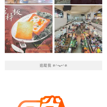
追蹤我 ฅ^•ﻌ•^ฅ