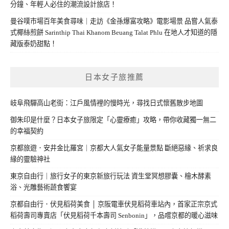
分鐘、年輕人必住的潮流設計旅店！
曼谷噗市場百年美食尋味｜走訪《金孫爆富攻略》電影場景 品嘗人氣泰
式椰絲煎餅 Sarinthip Thai Khanom Beuang Talat Phlu 在地人才知道的隱
藏版泰奶甜點！
日本女子旅推薦
岐阜飛驒高山老街：江戶風情裡的慢時光，尋找日式懷舊散步地圖
御朱印是什麼？日本女子旅限定「心靈療癒」攻略，帶你收藏獨一無二
的幸福契約
京都旅遊．安井金比羅宮｜京都大人氣女子能量景點 斷絕惡緣、祈求良
緣的靈驗神社
東京自由行｜旅行女子的東京新旅行玩法 資生堂冥想膠囊、檜木酵素
浴、光雕藝術蔬食饗宴
京都自由行．伏見稻荷美食 │ 京阪電車伏見稻荷車站內，首家正宗京式
稻荷壽司專賣店「伏見稻荷千本壽司 Senbonin」，品嚐京都的暖心滋味