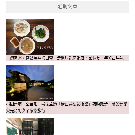
近期文章
一碗肉粥，盛著萬華的日常｜走進周記肉粥店，品味七十年的古早味
桃園青埔．全台唯一書法主題「橫山書法藝術館」夜晚散步｜靜謐建築
與光影的女子療癒旅行