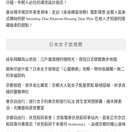
分鐘、年輕人必住的潮流設計旅店！
曼谷噗市場百年美食尋味｜走訪《金孫爆富攻略》電影場景 品嘗人氣泰
式椰絲煎餅 Sarinthip Thai Khanom Beuang Talat Phlu 在地人才知道的隱
藏版泰奶甜點！
日本女子旅推薦
岐阜飛驒高山老街：江戶風情裡的慢時光，尋找日式懷舊散步地圖
御朱印是什麼？日本女子旅限定「心靈療癒」攻略，帶你收藏獨一無二
的幸福契約
京都旅遊．安井金比羅宮｜京都大人氣女子能量景點 斷絕惡緣、祈求良
緣的靈驗神社
東京自由行｜旅行女子的東京新旅行玩法 資生堂冥想膠囊、檜木酵素
浴、光雕藝術蔬食饗宴
京都自由行．伏見稻荷美食 │ 京阪電車伏見稻荷車站內，首家正宗京式
稻荷壽司專賣店「伏見稻荷千本壽司 Senbonin」，品嚐京都的暖心滋味