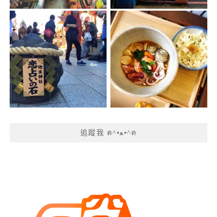
追蹤我 ฅ^•ﻌ•^ฅ