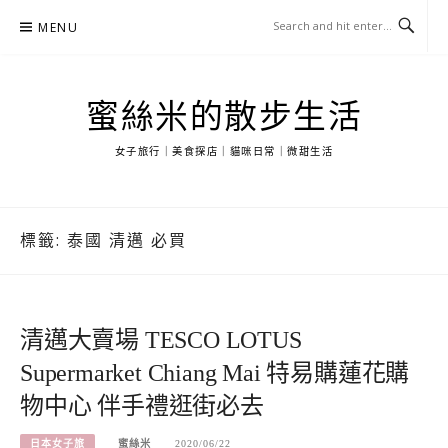
Skip
MENU
to
content
蜜絲米的散步生活
女子旅行｜美食探店｜貓咪日常｜微甜生活
標籤:
泰國 清邁 必買
清邁大賣場 TESCO LOTUS
Supermarket Chiang Mai 特易購蓮花購
物中心 伴手禮逛街必去
日本女子旅
蜜絲米
2020/06/22