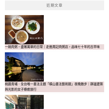
近期文章
一碗肉粥，盛著萬華的日常｜走進周記肉粥店，品味七十年的古早味
桃園青埔．全台唯一書法主題「橫山書法藝術館」夜晚散步｜靜謐建築
與光影的女子療癒旅行