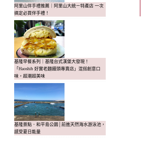
阿里山伴手禮推薦｜阿里山大統ㄧ特產店 一次
搞定必買伴手禮！
基隆早餐系列｜基隆台式漢堡大發現！
「Haoshih 好實老麵饅頭專賣店」混搭創意口
味，超潮超美味
基隆景點．和平島公園│前進天然海水游泳池，
感受夏日能量