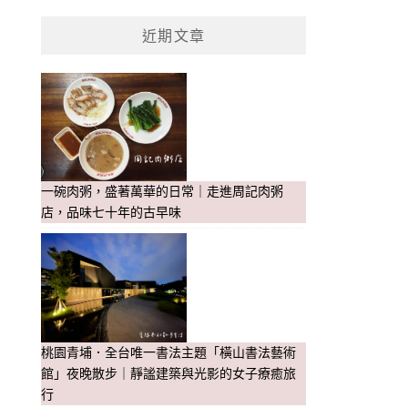
近期文章
一碗肉粥，盛著萬華的日常｜走進周記肉粥
店，品味七十年的古早味
桃園青埔．全台唯一書法主題「橫山書法藝術
館」夜晚散步｜靜謐建築與光影的女子療癒旅
行