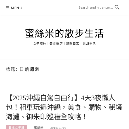
Skip
MENU
to
content
蜜絲米的散步生活
女子旅行｜美食探店｜貓咪日常｜微甜生活
標籤:
日落海灘
【2025沖繩自駕自由行】4天3夜懶人
包！租車玩遍沖繩，美食、購物、秘境
海灘、御朱印巡禮全攻略！
日本女子旅
蜜絲米
2019/11/05