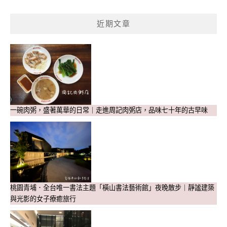
近期文章
一碗肉粥，盛著萬華的日常｜走進周記肉粥店，品味七十年的古早味
桃園青埔．全台唯一書法主題「橫山書法藝術館」夜晚散步｜靜謐建築
與光影的女子療癒旅行