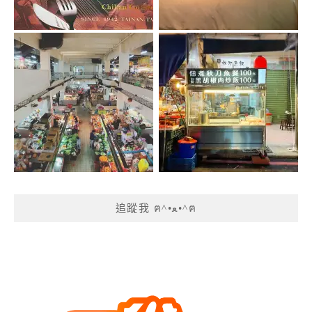
追蹤我 ฅ^•ﻌ•^ฅ