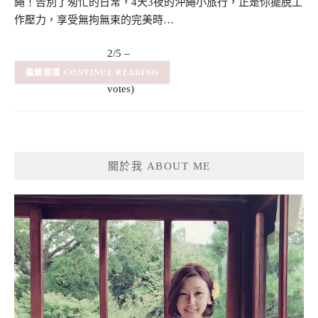
繩！告別了匆忙的日常，4天3夜的沖繩小旅行，正是你擺脫工
作壓力，享受無拘無束的完美時…
2/5 –
(4)
(4
CONTINUE READING
votes)
關於我 ABOUT ME