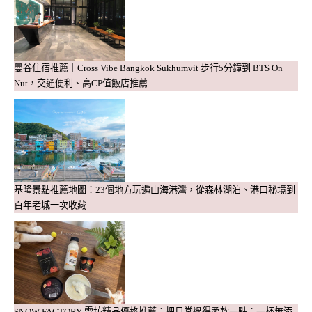
曼谷住宿推薦｜Cross Vibe Bangkok Sukhumvit 步行5分鐘到 BTS On
Nut，交通便利、高CP值飯店推薦
基隆景點推薦地圖：23個地方玩遍山海港灣，從森林湖泊、港口秘境到
百年老城一次收藏
SNOW FACTORY 雪坊精品優格推薦：把日常過得柔軟一點：一杯無添