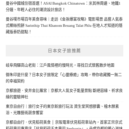
曼谷中國城住宿首選！ASAI Bangkok Chinatown：米其林周邊、地鐵1
分鐘、年輕人必住的潮流設計旅店！
曼谷噗市場百年美食尋味｜走訪《金孫爆富攻略》電影場景 品嘗人氣泰
式椰絲煎餅 Sarinthip Thai Khanom Beuang Talat Phlu 在地人才知道的隱
藏版泰奶甜點！
日本女子旅推薦
岐阜飛驒高山老街：江戶風情裡的慢時光，尋找日式懷舊散步地圖
御朱印是什麼？日本女子旅限定「心靈療癒」攻略，帶你收藏獨一無二
的幸福契約
京都旅遊．安井金比羅宮｜京都大人氣女子能量景點 斷絕惡緣、祈求良
緣的靈驗神社
東京自由行｜旅行女子的東京新旅行玩法 資生堂冥想膠囊、檜木酵素
浴、光雕藝術蔬食饗宴
京都自由行．伏見稻荷美食 │ 京阪電車伏見稻荷車站內，首家正宗京式
稻荷壽司專賣店「伏見稻荷千本壽司 Senbonin」，品嚐京都的暖心滋味