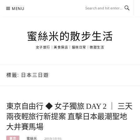
Skip
MENU
to
content
蜜絲米的散步生活
女子旅行｜美食探店｜貓咪日常｜微甜生活
標籤:
日本三日遊
東京自由行 ◆ 女子獨旅 DAY 2 ｜ 三天
兩夜輕旅行新提案 直擊日本最潮聖地
大井賽馬場
東京
蜜絲米
2019/10/01