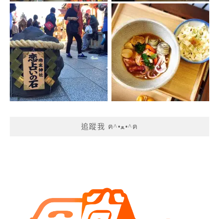
追蹤我 ฅ^•ﻌ•^ฅ