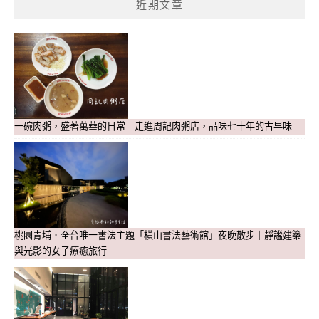
近期文章
一碗肉粥，盛著萬華的日常｜走進周記肉粥店，品味七十年的古早味
桃園青埔．全台唯一書法主題「橫山書法藝術館」夜晚散步｜靜謐建築
與光影的女子療癒旅行