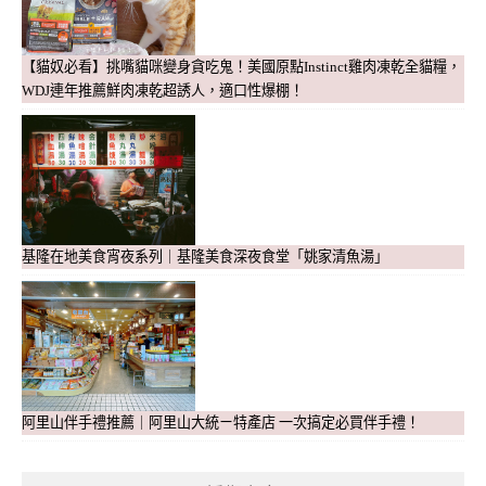
【貓奴必看】挑嘴貓咪變身貪吃鬼！美國原點Instinct雞肉凍乾全貓糧，
WDJ連年推薦鮮肉凍乾超誘人，適口性爆棚！
基隆在地美食宵夜系列｜基隆美食深夜食堂「姚家清魚湯」
阿里山伴手禮推薦｜阿里山大統ㄧ特產店 一次搞定必買伴手禮！