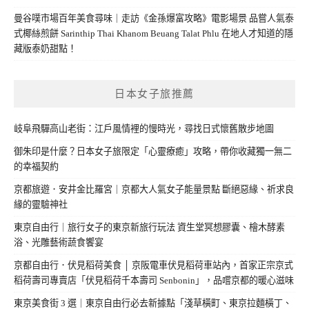
曼谷噗市場百年美食尋味｜走訪《金孫爆富攻略》電影場景 品嘗人氣泰
式椰絲煎餅 Sarinthip Thai Khanom Beuang Talat Phlu 在地人才知道的隱
藏版泰奶甜點！
日本女子旅推薦
岐阜飛驒高山老街：江戶風情裡的慢時光，尋找日式懷舊散步地圖
御朱印是什麼？日本女子旅限定「心靈療癒」攻略，帶你收藏獨一無二
的幸福契約
京都旅遊．安井金比羅宮｜京都大人氣女子能量景點 斷絕惡緣、祈求良
緣的靈驗神社
東京自由行｜旅行女子的東京新旅行玩法 資生堂冥想膠囊、檜木酵素
浴、光雕藝術蔬食饗宴
京都自由行．伏見稻荷美食 │ 京阪電車伏見稻荷車站內，首家正宗京式
稻荷壽司專賣店「伏見稻荷千本壽司 Senbonin」，品嚐京都的暖心滋味
東京美食街 3 選｜東京自由行必去新據點「淺草橫町、東京拉麵橫丁、