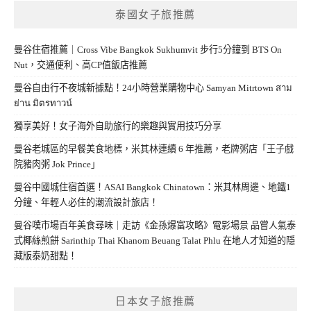
泰國女子旅推薦
曼谷住宿推薦｜Cross Vibe Bangkok Sukhumvit 步行5分鐘到 BTS On
Nut，交通便利、高CP值飯店推薦
曼谷自由行不夜城新據點！24小時營業購物中心 Samyan Mitrtown สาม
ย่าน มิตรทาวน์
獨享美好！女子海外自助旅行的樂趣與實用技巧分享
曼谷老城區的早餐美食地標，米其林連續 6 年推薦，老牌粥店「王子戲
院豬肉粥 Jok Prince」
曼谷中國城住宿首選！ASAI Bangkok Chinatown：米其林周邊、地鐵1
分鐘、年輕人必住的潮流設計旅店！
曼谷噗市場百年美食尋味｜走訪《金孫爆富攻略》電影場景 品嘗人氣泰
式椰絲煎餅 Sarinthip Thai Khanom Beuang Talat Phlu 在地人才知道的隱
藏版泰奶甜點！
日本女子旅推薦