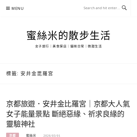
Skip
MENU
to
content
蜜絲米的散步生活
女子旅行｜美食探店｜貓咪日常｜微甜生活
標籤:
安井金毘羅宮
京都旅遊．安井金比羅宮｜京都大人氣
女子能量景點 斷絕惡緣、祈求良緣的
靈驗神社
京都
蜜絲米
2026/03/01