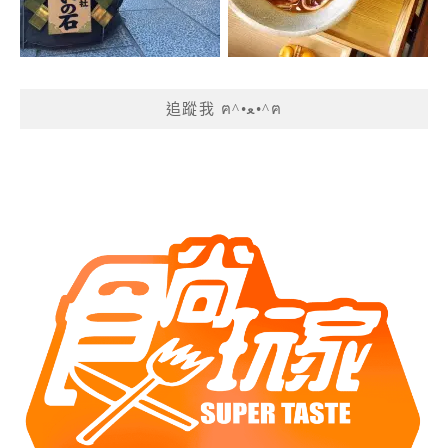
追蹤我 ฅ^•ﻌ•^ฅ