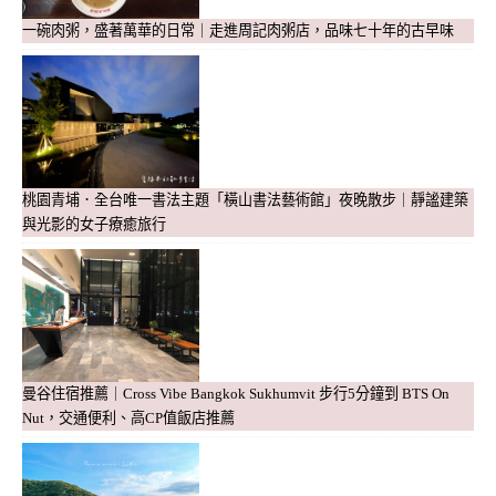
一碗肉粥，盛著萬華的日常｜走進周記肉粥店，品味七十年的古早味
桃園青埔．全台唯一書法主題「橫山書法藝術館」夜晚散步｜靜謐建築
與光影的女子療癒旅行
曼谷住宿推薦｜Cross Vibe Bangkok Sukhumvit 步行5分鐘到 BTS On
Nut，交通便利、高CP值飯店推薦