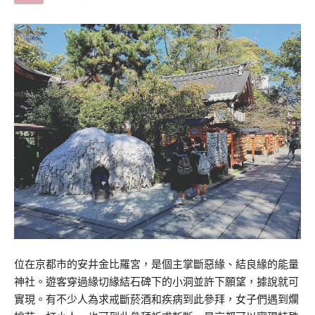
位在京都市的安井金比羅宮，是個主掌斷惡緣、結良緣的能量
神社。遊客穿過緣切緣結石碑下的小洞並許下願望，據說就可
實現。有不少人為求戒斷菸酒和疾病到此參拜，女子們遇到爛