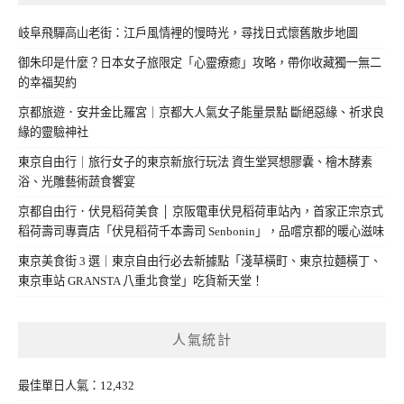
岐阜飛驒高山老街：江戶風情裡的慢時光，尋找日式懷舊散步地圖
御朱印是什麼？日本女子旅限定「心靈療癒」攻略，帶你收藏獨一無二
的幸福契約
京都旅遊．安井金比羅宮｜京都大人氣女子能量景點 斷絕惡緣、祈求良
緣的靈驗神社
東京自由行｜旅行女子的東京新旅行玩法 資生堂冥想膠囊、檜木酵素
浴、光雕藝術蔬食饗宴
京都自由行．伏見稻荷美食 │ 京阪電車伏見稻荷車站內，首家正宗京式
稻荷壽司專賣店「伏見稻荷千本壽司 Senbonin」，品嚐京都的暖心滋味
東京美食街 3 選｜東京自由行必去新據點「淺草橫町、東京拉麵橫丁、
東京車站 GRANSTA 八重北食堂」吃貨新天堂！
人氣統計
最佳單日人氣：12,432