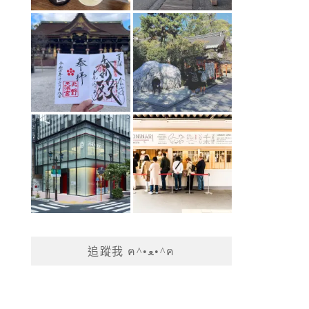
追蹤我 ฅ^•ﻌ•^ฅ