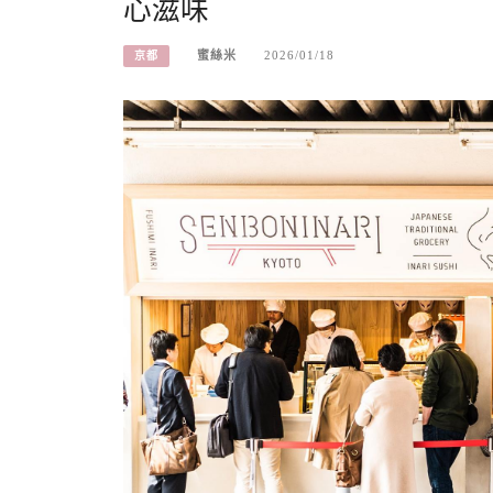
心滋味
蜜絲米
2026/01/18
京都