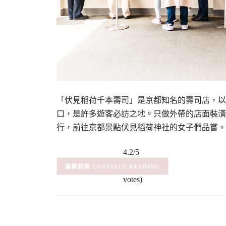
「伏見稻荷千本壽司」是京都知名的壽司店，以
口，是許多遊客必訪之地。只做外帶的店面裝潢
行，前往京都景點伏見稻荷神社的女子們品嘗。 
4.2/5
(5)
– (5
CONTINUE READING
votes)