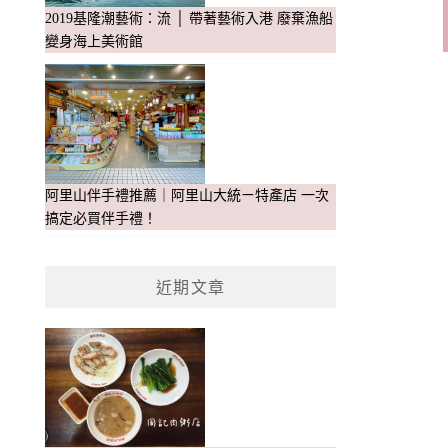
2019基隆潮藝術：流 │ 帶著藝術入港 廢棄漁船
變身海上美術館
阿里山伴手禮推薦｜阿里山大統ㄧ特產店 一次
搞定必買伴手禮！
近期文章