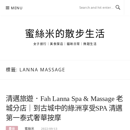
Skip
MENU
to
content
蜜絲米的散步生活
女子旅行｜美食探店｜貓咪日常｜微甜生活
標籤:
LANNA MASSAGE
清邁旅遊．Fah Lanna Spa & Massage 老
城分店｜到古城中的綠洲享受SPA 清邁
第一泰式奢華按摩
曼谷
蜜絲米
2022/09/13