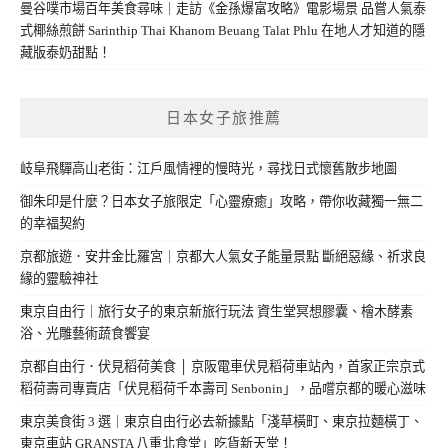
曼谷噗市場百年美食尋味｜走訪《金孫爆富攻略》電影場景 品嘗人氣泰
式椰絲煎餅 Sarinthip Thai Khanom Beuang Talat Phlu 在地人才知道的隱
藏版泰奶甜點！
日本女子旅推薦
岐阜飛驒高山老街：江戶風情裡的慢時光，尋找日式懷舊散步地圖
御朱印是什麼？日本女子旅限定「心靈療癒」攻略，帶你收藏獨一無二
的幸福契約
京都旅遊．安井金比羅宮｜京都大人氣女子能量景點 斷絕惡緣、祈求良
緣的靈驗神社
東京自由行｜旅行女子的東京新旅行玩法 資生堂冥想膠囊、檜木酵素
浴、光雕藝術蔬食饗宴
京都自由行．伏見稻荷美食 │ 京阪電車伏見稻荷車站內，首家正宗京式
稻荷壽司專賣店「伏見稻荷千本壽司 Senbonin」，品嚐京都的暖心滋味
東京美食街 3 選｜東京自由行必去新據點「淺草橫町、東京拉麵橫丁、
東京車站 GRANSTA 八重北食堂」吃貨新天堂！