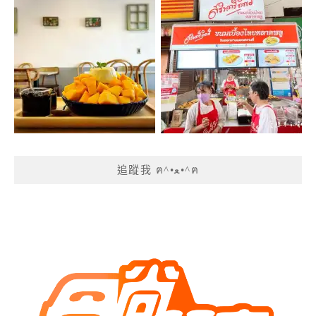
追蹤我 ฅ^•ﻌ•^ฅ