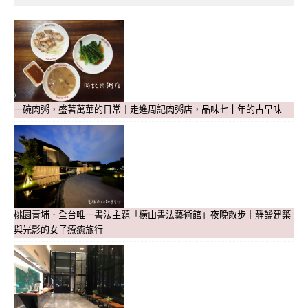
一碗肉粥，盛著萬華的日常｜走進周記肉粥店，品味七十年的古早味
桃園青埔．全台唯一書法主題「橫山書法藝術館」夜晚散步｜靜謐建築
與光影的女子療癒旅行