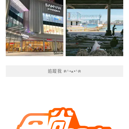
追蹤我 ฅ^•ﻌ•^ฅ