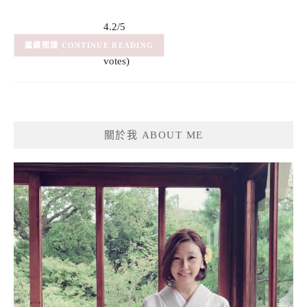
4.2/5
(5)
– (5
CONTINUE READING
votes)
關於我 ABOUT ME