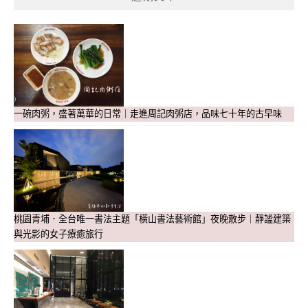
一碗肉粥，盛著萬華的日常｜走進周記肉粥店，品味七十年的古早味
桃園青埔．全台唯一書法主題「橫山書法藝術館」夜晚散步｜靜謐建築
與光影的女子療癒旅行