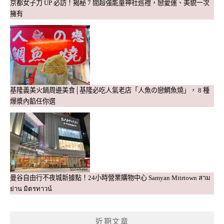
京都女子力 UP 必訪！揭秘 7 間超強能量神社巡禮，戀愛運、美貌一次
擁有
基隆義美火鍋周邊美食│基隆必吃人氣老店「人魚の戀鯛魚燒」， 8 種
爆漿內餡任你選
曼谷自由行不夜城新據點！24小時營業購物中心 Samyan Mitrtown สาม
ย่าน มิตรทาวน์
近期文章