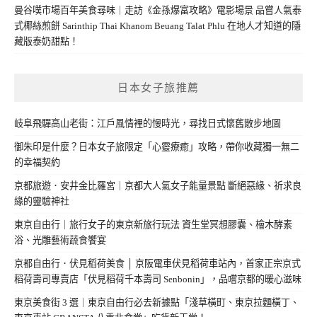
曼谷噗市場百年美食尋味｜走訪《金孫爆富攻略》電影場景 品嘗人氣泰
式椰絲煎餅 Sarinthip Thai Khanom Beuang Talat Phlu 在地人才知道的隱
藏版泰奶甜點！
日本女子旅推薦
岐阜飛驒高山老街：江戶風情裡的慢時光，尋找日式懷舊散步地圖
御朱印是什麼？日本女子旅限定「心靈療癒」攻略，帶你收藏獨一無二
的幸福契約
京都旅遊．安井金比羅宮｜京都大人氣女子能量景點 斷絕惡緣、祈求良
緣的靈驗神社
東京自由行｜旅行女子的東京新旅行玩法 資生堂冥想膠囊、檜木酵素
浴、光雕藝術蔬食饗宴
京都自由行．伏見稻荷美食 │ 京阪電車伏見稻荷車站內，首家正宗京式
稻荷壽司專賣店「伏見稻荷千本壽司 Senbonin」，品嚐京都的暖心滋味
東京美食街 3 選｜東京自由行必去新據點「淺草橫町、東京拉麵橫丁、