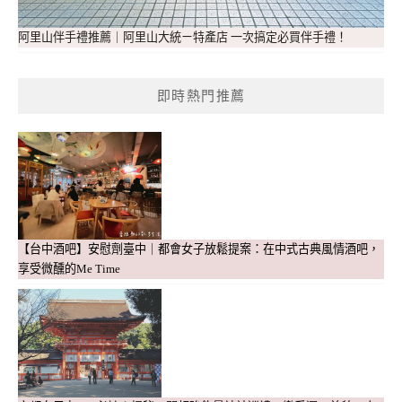
阿里山伴手禮推薦｜阿里山大統ㄧ特產店 一次搞定必買伴手禮！
即時熱門推薦
【台中酒吧】安慰劑臺中｜都會女子放鬆提案：在中式古典風情酒吧，
享受微醺的Me Time