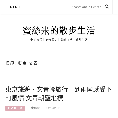
Skip
MENU
to
content
蜜絲米的散步生活
女子旅行｜美食探店｜貓咪日常｜微甜生活
標籤:
東京 文青
東京旅遊．文青輕旅行｜到兩國感受下
町風情 文青朝聖地標
日本女子旅
蜜絲米
2026/01/11