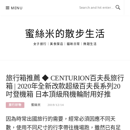
Skip
MENU
to
content
蜜絲米的散步生活
女子旅行｜美食探店｜貓咪日常｜微甜生活
旅行箱推薦 ◆ CENTURION百夫長旅行
箱 | 2020年全新改款超級百夫長系列20
吋登機箱 日本頂級飛機輪耐用好推
旅行好物
蜜絲米
2019/12/14
因為時常出國旅行的需要，經常必須因應不同天
數，使用不同尺寸的行李帶往機場跑，雖然已有足