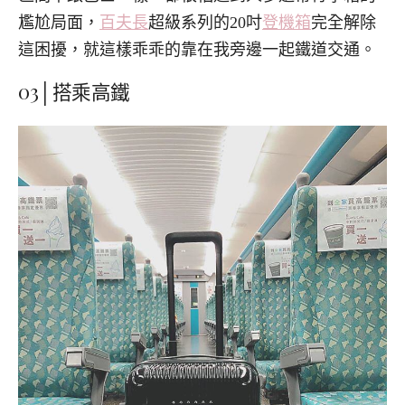
尷尬局面，
百夫長
超級系列的20吋
登機箱
完全解除
這困擾，就這樣乖乖的靠在我旁邊一起鐵道交通。
03│搭乘高鐵