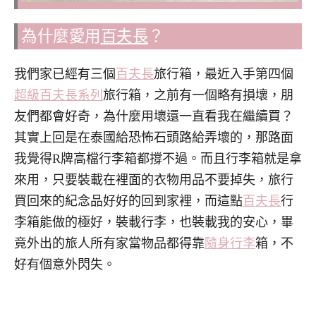
為什麼愛用
百夫長
？
我們家已經有三個
百夫長
旅行箱，最近入手第四個
超級百夫長系列
旅行箱，之前有一個略有損壞，朋
友們都會好奇，為什麼用壞還一直看我在繼續買？
其實上回是在泰國給恐怖石頭路給弄壞的，那路面
我覺得R牌高檔行李箱都撐不過。而且行李箱就是拿
來用，只要裝載在裡面的衣物用品不要掉失，旅行
買回來的紀念品好好的回到家裡，而這點
百夫長
行
李箱能做的極好，裝載行李，也裝載我的安心，畢
竟外出的旅人所有家當物品都得靠
隨身行李
箱，不
好有個意外閃失。