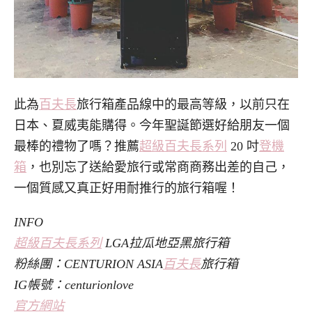
此為
百夫長
旅行箱產品線中的最高等級，以前只在
日本、夏威夷能購得。今年聖誕節選好給朋友一個
最棒的禮物了嗎？推薦
超級百夫長系列
20 吋
登機
箱
，也別忘了送給愛旅行或常商商務出差的自己，
一個質感又真正好用耐推行的旅行箱喔！
INFO
超級百夫長系列
LGA拉瓜地亞黑旅行箱
粉絲團：CENTURION ASIA
百夫長
旅行箱
IG帳號：centurionlove
官方網站