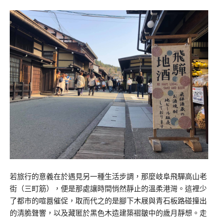
若旅行的意義在於遇見另一種生活步調，那麼岐阜飛驒高山老
街（三町筋），便是那處讓時間悄然靜止的溫柔港灣。這裡少
了都市的喧囂催促，取而代之的是腳下木屐與青石板路碰撞出
的清脆聲響，以及藏匿於黑色木造建築褶皺中的歲月靜想。走