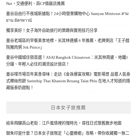
Nut，交通便利、高CP值飯店推薦
曼谷自由行不夜城新據點！24小時營業購物中心 Samyan Mitrtown สาม
ย่าน มิตรทาวน์
獨享美好！女子海外自助旅行的樂趣與實用技巧分享
曼谷老城區的早餐美食地標，米其林連續 6 年推薦，老牌粥店「王子戲
院豬肉粥 Jok Prince」
曼谷中國城住宿首選！ASAI Bangkok Chinatown：米其林周邊、地鐵1
分鐘、年輕人必住的潮流設計旅店！
曼谷噗市場百年美食尋味｜走訪《金孫爆富攻略》電影場景 品嘗人氣泰
式椰絲煎餅 Sarinthip Thai Khanom Beuang Talat Phlu 在地人才知道的隱
藏版泰奶甜點！
日本女子旅推薦
岐阜飛驒高山老街：江戶風情裡的慢時光，尋找日式懷舊散步地圖
御朱印是什麼？日本女子旅限定「心靈療癒」攻略，帶你收藏獨一無二