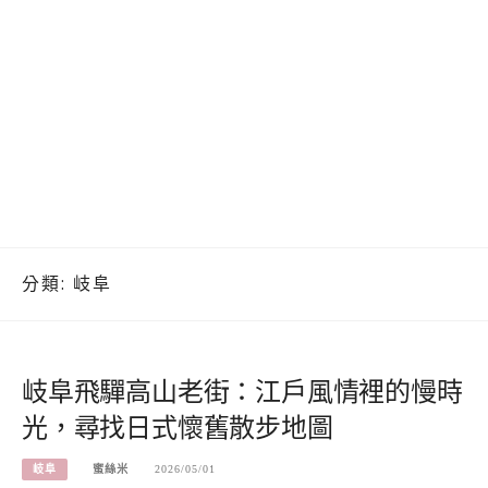
分類:
岐阜
岐阜飛驒高山老街：江戶風情裡的慢時
光，尋找日式懷舊散步地圖
岐阜
蜜絲米
2026/05/01