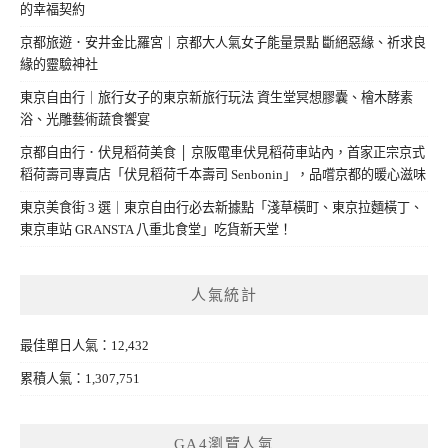
的幸福契約
京都旅遊．安井金比羅宮｜京都大人氣女子能量景點 斷絕惡緣、祈求良
緣的靈驗神社
東京自由行｜旅行女子的東京新旅行玩法 資生堂冥想膠囊、檜木酵素
浴、光雕藝術蔬食饗宴
京都自由行．伏見稻荷美食 │ 京阪電車伏見稻荷車站內，首家正宗京式
稻荷壽司專賣店「伏見稻荷千本壽司 Senbonin」，品嚐京都的暖心滋味
東京美食街 3 選｜東京自由行必去新據點「淺草橫町、東京拉麵橫丁、
東京車站 GRANSTA 八重北食堂」吃貨新天堂！
人氣統計
最佳單日人氣：12,432
累積人氣：1,307,751
GA4瀏覽人氣