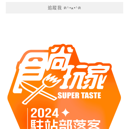
追蹤我 ฅ^•ﻌ•^ฅ