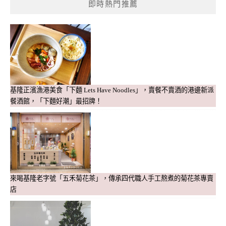
即時熱門推薦
基隆正濱漁港美食「下麵 Lets Have Noodles」，賣餐不賣酒的港邊新派
餐酒館，「下麵好潮」最招牌！
來喝基隆老字號「五禾菊花茶」，傳承四代職人手工熬煮的菊花茶專賣
店