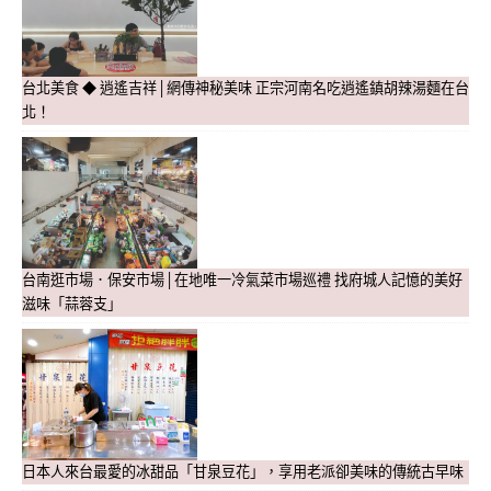
台北美食 ◆ 逍遙吉祥│網傳神秘美味 正宗河南名吃逍遙鎮胡辣湯麵在台
北！
台南逛市場．保安市場│在地唯一冷氣菜市場巡禮 找府城人記憶的美好
滋味「蒜蓉支」
日本人來台最愛的冰甜品「甘泉豆花」，享用老派卻美味的傳統古早味